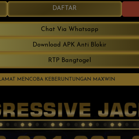
DAFTAR
Chat Via Whatsapp
Download APK Anti Blokir
RTP Bangtogel
NGAN MAXWIN