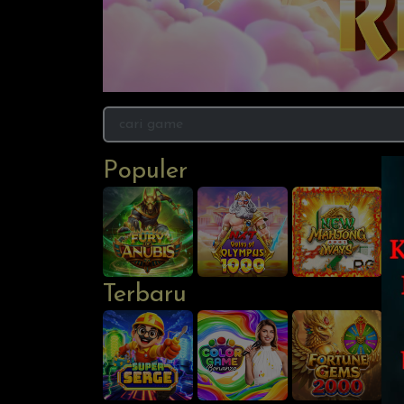
Populer
Terbaru