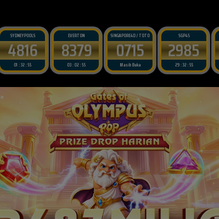
SYDNEYPOOLS
EVERTON
SINGAPORE4D / TOTO
SGP45
4816
8379
0715
2985
01 : 32 : 51
03 : 02 : 51
Masih Buka
29 : 32 : 51