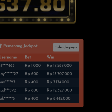
 Pemenang Jackpot
Selengkapnya
Username
Bet
Win
jur*****46
Rp 600
Rp 3.919.000
jit****463
Rp 1.000
Rp 17.587.000
zay******27
Rp 600
Rp 13.707.000
nuv****27
Rp 400
Rp 7.174.000
kad***592
Rp 800
Rp 12.327.000
lak******5
Rp 400
Rp 8.445.000