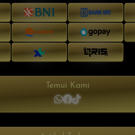
Temui Kami