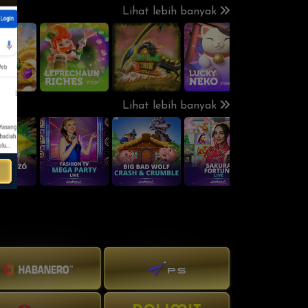
Lihat lebih banyak
Lihat lebih banyak