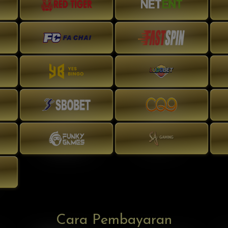
Cara Pembayaran