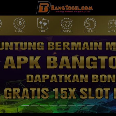
T
TOGEL
TABLE
FISHING
COCK F.
ARCA