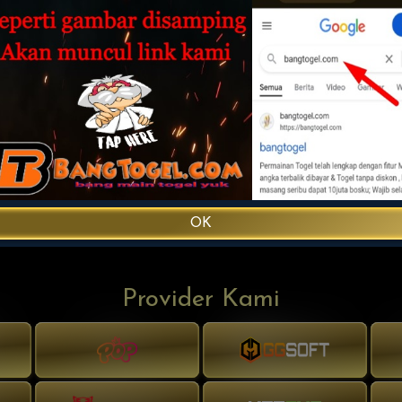
OK
Provider Kami