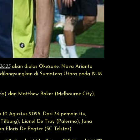
 2025
akan diulas Okezone. Nova Arianto
ilangsungkan di Sumatera Utara pada 12-18
eda) dan Matthew Baker (Melbourne City).
 10 Agustus 2025. Dari 34 pemain itu,
Tilburg), Lionel De Troy (Palermo), Jona
 Floris De Pagter (SC Telstar).