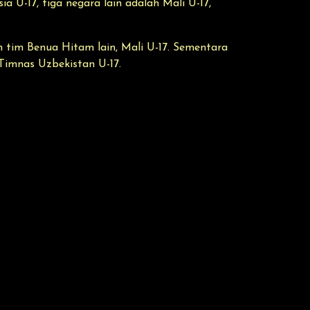
a U-17, tiga negara lain adalah Mali U-17,
kan tim Benua Hitam lain, Mali U-17. Sementara
 Timnas Uzbekistan U-17.