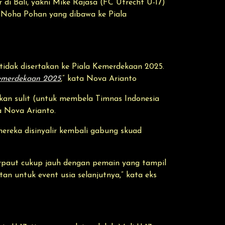
i Bali, yakni Mike Rajasa (FC Utrecht U-17)
n Noha Pohan yang dibawa ke Piala
idak disertakan ke Piala Kemerdekaan 2025.
emerdekaan 2025
,” kata Nova Arianto
akan sulit (untuk membela Timnas Indonesia
ta Nova Arianto.
ereka disinyalir kembali gabung skuad
terpaut cukup jauh dengan pemain yang tampil
an untuk event usia selanjutnya,” kata eks