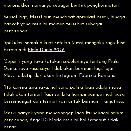
meneriakkan namanya sebagai bentuk penghormatan.
Seusai laga, Messi pun mendapat apresiasi besar, hingga
banyak yang menilai momen tersebut sebagai
perpisahan.
Spekulasi semakin kuat setelah Messi mengaku ragu bisa
bermain di
Piala Dunia 2026.
“Seperti yang saya katakan sebelumnya tentang Piala
Dunia, saya rasa saya tidak akan bermain lagi,” ujar
Messi, dikutip dari
akun Instagram Fabrizio Romano.
“Itu karena usia saya, hal yang paling logis adalah saya
tidak akan tampil. Tapi ya, kita hampir sampai, jadi saya
bersemangat dan termotivasi untuk bermain,” lanjutnya.
Meski banyak yang menganggap laga itu sebagai salam
perpisahan,
Angel Di Maria menilai hal tersebut tidak
benar.