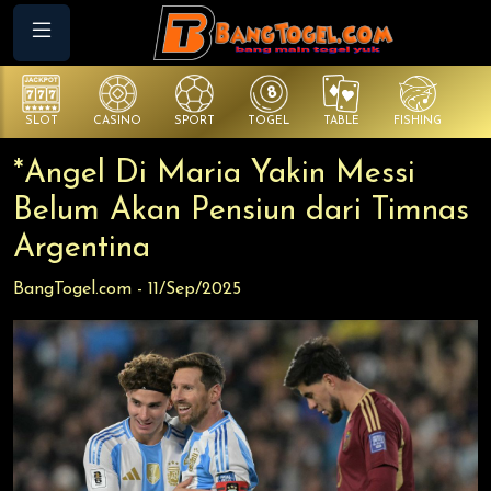
SLOT
CASINO
SPORT
TOGEL
TABLE
FISHING
CO
*Angel Di Maria Yakin Messi
Belum Akan Pensiun dari Timnas
Argentina
BangTogel.com - 11/Sep/2025