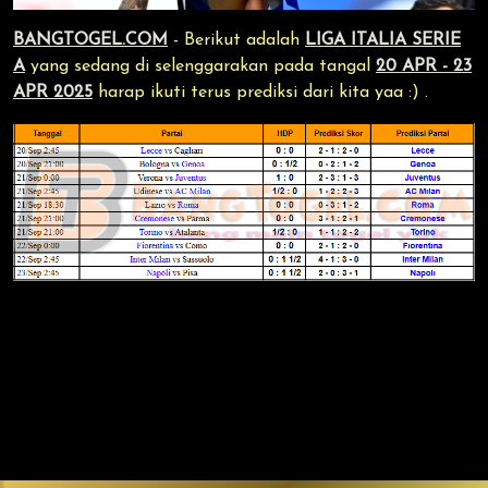
BANGTOGEL.COM
- Berikut adalah
LIGA ITALIA SERIE
A
yang sedang di selenggarakan pada tangal
20 APR - 23
APR 2025
harap ikuti terus prediksi dari kita yaa :) .