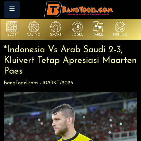
SLOT
CASINO
SPORT
TOGEL
TABLE
FISHING
CO
*Indonesia Vs Arab Saudi 2-3,
Kluivert Tetap Apresiasi Maarten
Paes
BangTogel.com - 10/OKT/2025