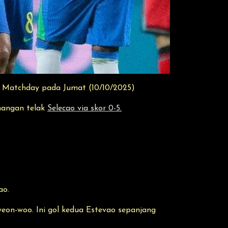
FA Matchday pada Jumat (10/10/2025)
enangan telak
Selecao via skor 0-5.
ao.
on-woo. Ini gol kedua Estevao sepanjang