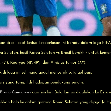
kan Brasil saat kedua kesebelasan ini beradu dalam laga FI
ea Selatan, hasil Korea Selatan vs Brasil berakhir untuk kem
 47'), Rodrygo (41', 49'), dan Vinicius Junior (77').
di laga ini sehingga gagal mencetak satu gol pun.
ors yang tampil di hadapan pendukung sendiri.
 Bruno Guimaraes
dari sisi kiri. Bola lantas digulirkan ke Estav
kan bola ke dalam gawang Korea Selatan yang dijaga Jo Hye
.