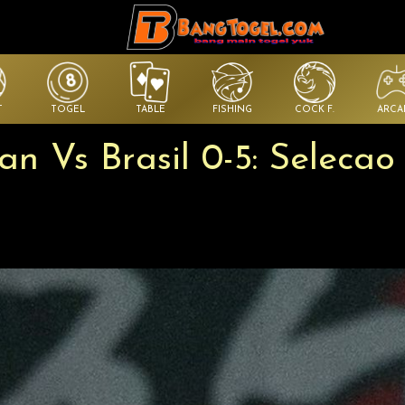
T
TOGEL
TABLE
FISHING
COCK F.
ARCA
an Vs Brasil 0-5: Selecao