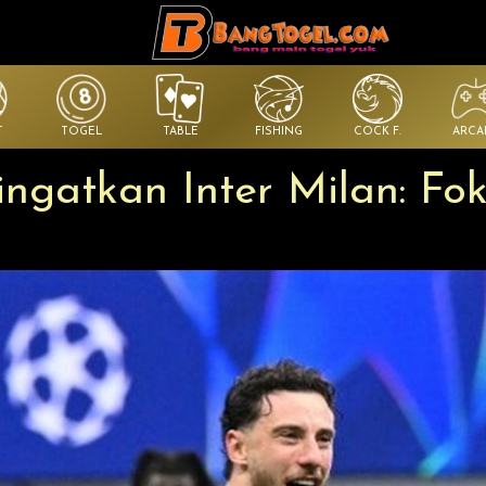
T
TOGEL
TABLE
FISHING
COCK F.
ARCA
ingatkan Inter Milan: Fok