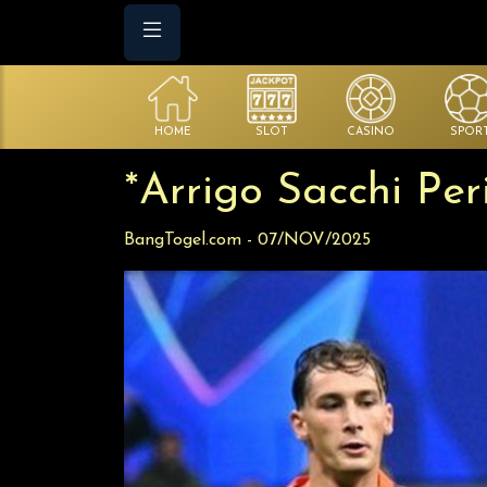
HOME
SLOT
CASINO
SPOR
*Arrigo Sacchi Per
BangTogel.com - 07/NOV/2025