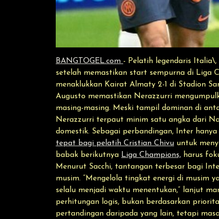
BANGTOGEL.com
- Pelatih legendaris Italia
setelah memastikan start sempurna di Liga 
menaklukkan Kairat Almaty 2-1 di Stadion Sa
Augusto memastikan Nerazzurri mengumpulka
masing-masing. Meski tampil dominan di antar
Nerazzurri terpaut minim satu angka dari Nap
domestik. Sebagai perbandingan, Inter hanya 
tepat bagi pelatih Cristian Chivu
untuk menye
babak berikutnya
Liga Champions,
harus foku
Menurut Sacchi, tantangan terbesar bagi In
musim. “Mengelola tingkat energi di musim ya
selalu menjadi waktu menentukan,” lanjut ma
perhitungan logis, bukan berdasarkan priorit
pertandingan daripada yang lain, tetapi masa