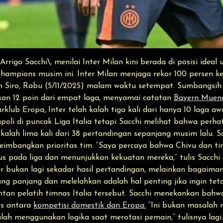
\, Arrigo Sacchi\, menilai Inter Milan kini berada di posisi id
Champions musim ini. Inter Milan menjaga rekor 100 persen 
n Siro, Rabu (5/11/2025) malam waktu setempat. Sumbangsih 
n 12 poin dari empat laga, menyamai catatan
Bayern Muenc
klub Eropa, Inter telah kalah tiga kali dari hanya 10 laga a
oli di puncak Liga Italia tetapi Sacchi melihat bahwa perhat
kalah lima kali dari 38 pertandingan sepanjang musim lalu. S
imbangkan prioritas tim. “Saya percaya bahwa Chivu dan t
s pada liga dan menunjukkan kekuatan mereka,” tulis Sacchi
ter bukan lagi sekadar hasil pertandingan, melainkan baga
ng panjang dan melelahkan adalah hal penting jika ingin tet
ntan pelatih timnas Italia tersebut. Sacchi menekankan bahw
as antara
kompetisi domestik dan Eropa.
“Ini bukan masalah 
lah menggunakan logika saat merotasi pemain,” tulisnya lagi