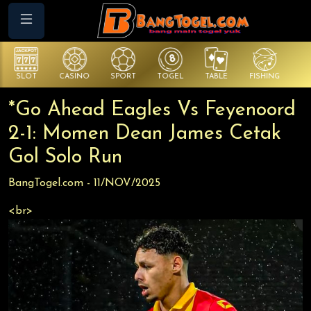
SLOT
CASINO
SPORT
TOGEL
TABLE
FISHING
CO
*Go Ahead Eagles Vs Feyenoord
2-1: Momen Dean James Cetak
Gol Solo Run
BangTogel.com - 11/NOV/2025
<br>