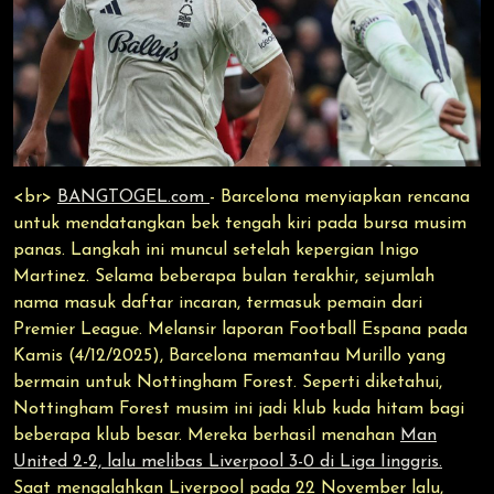
<br>
BANGTOGEL.com
- Barcelona menyiapkan rencana
untuk mendatangkan bek tengah kiri pada bursa musim
panas. Langkah ini muncul setelah kepergian Inigo
Martinez. Selama beberapa bulan terakhir, sejumlah
nama masuk daftar incaran, termasuk pemain dari
Premier League. Melansir laporan Football Espana pada
Kamis (4/12/2025), Barcelona memantau Murillo yang
bermain untuk Nottingham Forest. Seperti diketahui,
Nottingham Forest musim ini jadi klub kuda hitam bagi
beberapa klub besar. Mereka berhasil menahan
Man
United 2-2, lalu melibas Liverpool 3-0 di Liga Iinggris.
Saat mengalahkan Liverpool pada 22 November lalu,