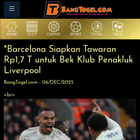
HOME
SLOT
CASINO
SPORT
TOGEL
TABLE
FIS
*Barcelona Siapkan Tawaran
Rp1,7 T untuk Bek Klub Penakluk
Liverpool
BangTogel.com - 06/DEC/2025
<br>