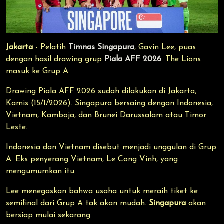
Jakarta
- Pelatih
Timnas Singapura
, Gavin Lee, puas
dengan hasil drawing grup
Piala AFF 2026
. The Lions
masuk ke Grup A.
Drawing Piala AFF 2026 sudah dilakukan di Jakarta,
Kamis (15/1/2026). Singapura bersaing dengan Indonesia,
Vietnam, Kamboja, dan Brunei Darussalam atau Timor
Leste.
Indonesia dan Vietnam disebut menjadi unggulan di Grup
A. Eks penyerang Vietnam, Le Cong Vinh, yang
mengumumkan itu.
Lee menegaskan bahwa usaha untuk meraih tiket ke
semifinal dari Grup A tak akan mudah.
Singapura
akan
bersiap mulai sekarang.