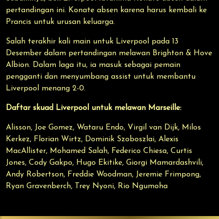
pertandingan ini. Konate absen karena harus kembali ke
Prancis untuk urusan keluarga.
Salah terakhir kali main untuk Liverpool pada 13
Desember dalam pertandingan melawan Brighton & Hove
Albion. Dalam laga itu, ia masuk sebagai pemain
pengganti dan menyumbang assist untuk membantu
Liverpool menang 2-0.
Daftar skuad Liverpool untuk melawan Marseille:
Alisson, Joe Gomez, Wataru Endo, Virgil van Dijk, Milos
Kerkez, Florian Wirtz, Dominik Szoboszlai, Alexis
MacAllister, Mohamed Salah, Federico Chiesa, Curtis
Jones, Cody Gakpo, Hugo Ekitike, Giorgi Mamardashvili,
Andy Robertson, Freddie Woodman, Jeremie Frimpong,
Ryan Gravenberch, Trey Nyoni, Rio Ngumoha