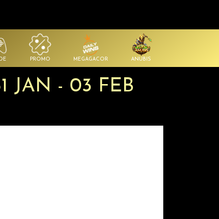
DE
PROMO
MEGAGACOR
ANUBIS
 JAN - 03 FEB