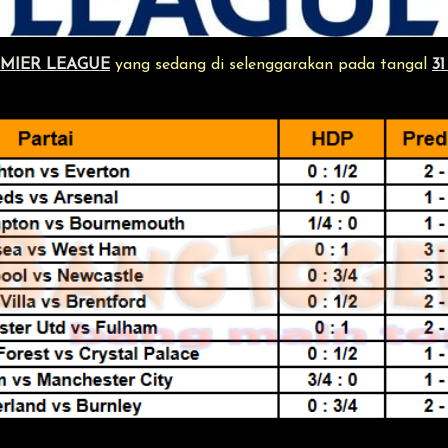
EMIER LEAGUE
yang sedang di selenggarakan pada tangal
31