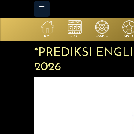
HOME
SLOT
CASINO
SPOR
*PREDIKSI ENGLI
2026