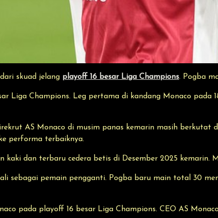
dari skuad jelang
playoff 16 besar Liga Champions
. Pogba ma
sar Liga Champions. Leg pertama di kandang Monaco pada 18
irekrut AS Monaco di musim panas kemarin masih berkutat 
 ke performa terbaiknya.
kaki dan terbaru cedera betis di Desember 2025 kemarin. M
ali sebagai pemain pengganti. Pogba baru main total 30 menit
aco pada playoff 16 besar Liga Champions. CEO AS Monaco, 