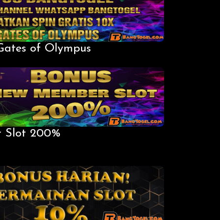
 Gates of Olympus
 Slot 200%