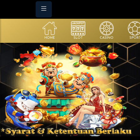
HOME
SLOT
CASINO
SPOR