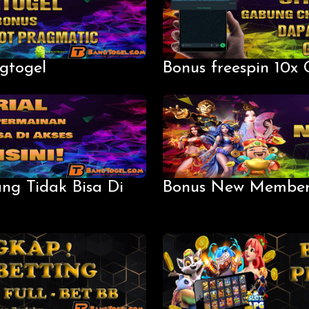
gtogel
Bonus freespin 10x
ng Tidak Bisa Di
Bonus New Member