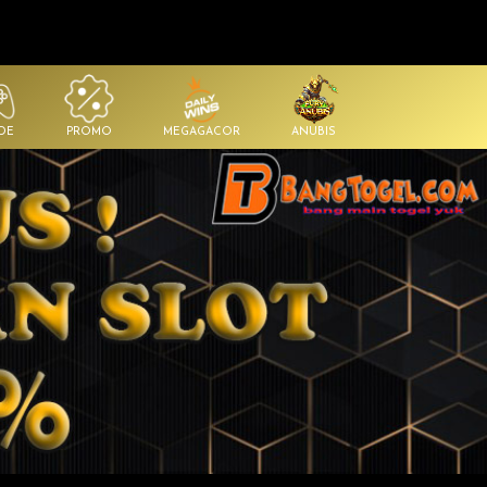
DE
PROMO
MEGAGACOR
ANUBIS