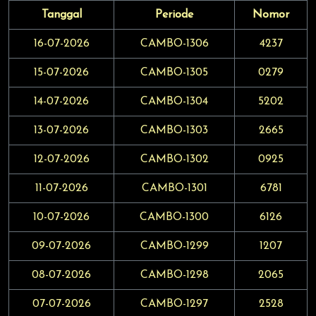
Tanggal
Periode
Nomor
16-07-2026
CAMBO-1306
4237
15-07-2026
CAMBO-1305
0279
14-07-2026
CAMBO-1304
5202
13-07-2026
CAMBO-1303
2665
12-07-2026
CAMBO-1302
0925
11-07-2026
CAMBO-1301
6781
10-07-2026
CAMBO-1300
6126
09-07-2026
CAMBO-1299
1207
08-07-2026
CAMBO-1298
2065
07-07-2026
CAMBO-1297
2528