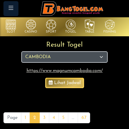
SLOT
CASINO
SPORT
TOGEL
TABLE
FISHING
CO
Result Togel
https://www.magnumcambodia.com/
Lihat Jadwal
Page
1
2
3
4
5
...
67