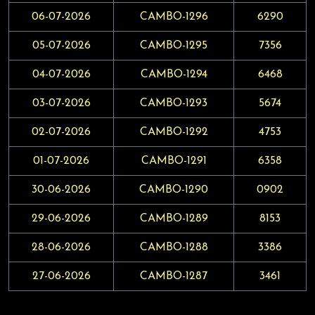
06-07-2026
CAMBO-1296
6290
05-07-2026
CAMBO-1295
7356
04-07-2026
CAMBO-1294
6468
03-07-2026
CAMBO-1293
5674
02-07-2026
CAMBO-1292
4753
01-07-2026
CAMBO-1291
6358
30-06-2026
CAMBO-1290
0902
29-06-2026
CAMBO-1289
8153
28-06-2026
CAMBO-1288
3386
27-06-2026
CAMBO-1287
3461