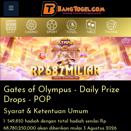
SLOT
CASINO
SPORT
TOGEL
TABLE
FISHING
CO
Gates of Olympus - Daily Prize
Drops - POP
Syarat & Ketentuan Umum
1. 549,850 hadiah dengan total hadiah senilai Rp
68,780,250,000 akan diberikan mulai 3 Agustus 2026