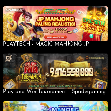
PLAYTECH - MAGIC MAHJONG JP
Play and Win Tournament - Spadegaming