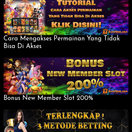
Cara Mengakses Permainan Yang Tidak
Bisa Di Akses
Bonus New Member Slot 200%